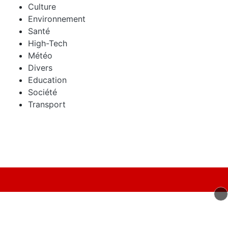
Culture
Environnement
Santé
High-Tech
Météo
Divers
Education
Société
Transport
© 2026 mAnnecy Tous droits réservés.
Signaler un contenu
-
Mentions légales
-
Politique de cookies
-
Contact